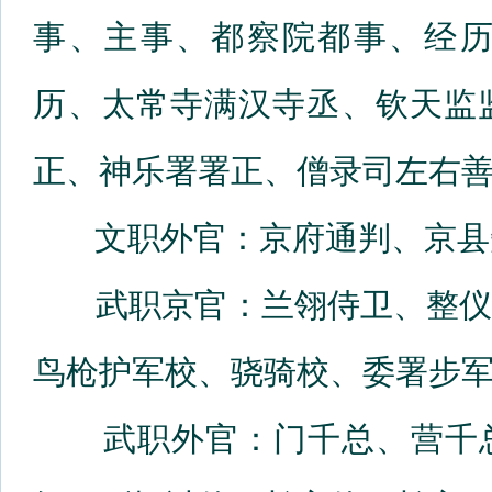
事、主事、都察院都事、经
历、太常寺满汉寺丞、钦天监
正、神乐署署正、僧录司左右
文职外官：京府通判、京县
武职京官：兰翎侍卫、整仪
鸟枪护军校、骁骑校、委署步
武职外官：门千总、营千总