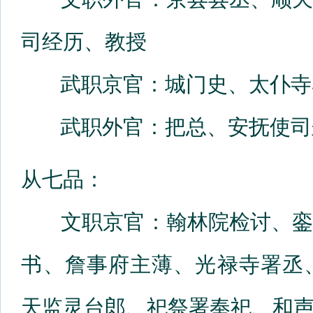
司经历、教授
武职京官：城门史、太仆寺
武职外官：把总、安抚使司
从七品：
文职京官：翰林院检讨、銮
书、詹事府主薄、光禄寺署丞
天监灵台郎、祀祭署奉祀、和