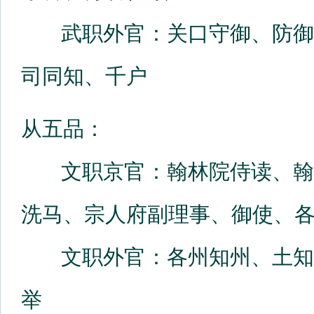
武职外官：关口守御、防御
司同知、千户
从五品：
文职京官：翰林院侍读、翰
洗马、宗人府副理事、御使、
文职外官：各州知州、土知
举