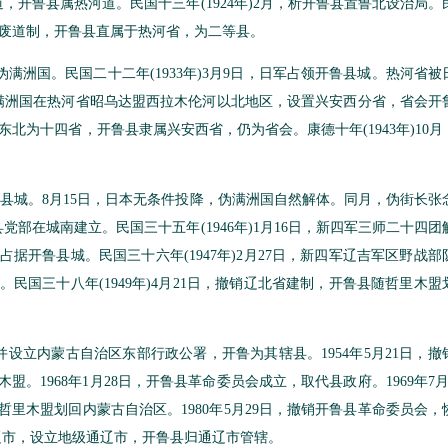
，开鲁县属热河道。民国十三年(1924年)2月，析开鲁县置鲁北设治局。
省，废道制，开鲁县直属于热河省，为二等县。
伪满洲国。民国二十二年(1933年)3月9日，日军占领开鲁县城。热河省被
满洲国在热河省昭乌达盟西拉木伦河以北地区，设置兴安西分省，省会开
划东北为十四省，开鲁县隶属兴安西省，仍为省会。康德十年(1943年)10
开鲁县城。8月15日，日本无条件投降，伪满洲国自然解体。同月，伪街长张
党部在城南建立。民国三十五年(1946年)1月16日，新四军三师二十四团
占据开鲁县城。民国三十六年(1947年)2月27日，新四军辽吉军区野战部
民国三十八年(1949年)4月21日，撤销辽北省建制，开鲁县随哲里木盟
并设立内蒙古自治区东部行政公署，开鲁为其辖县。1954年5月21日，撤
。1968年1月28日，开鲁县革命委员会成立，取代县政府。1969年7月
随哲里木盟划回内蒙古自治区。1980年5月29日，撤销开鲁县革命委员会，
通辽市，设立地级通辽市，开鲁县归通辽市管辖。