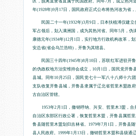
区，脱离直隶省直属于民国政府。同年7月，成立热河道
年(1928年)9月17日，国民政府正式公布将热河改为
民国二十一年(1932年)3月9日，日本扶植溥仪建立
军占领后，划入满洲国，成为其热河省。同年5月，伪
康德元年(1934年)12月1日，实行地方行政机构改革，
安总省(省会乌兰浩特)，开鲁为其辖县。
民国三十四年(1945年)8月10日，苏联红军进驻
的伪政权地方治安维持会成立，10月1日，国民党开鲁县
县城。同年10月25日，国民党七十一军八十八师十六团
支队收复开鲁县城，开鲁县隶属于辽北省哲里木盟政府。
古自治区管辖。
1953年2月1日，撤销呼纳、兴安、哲里木3盟，合
自治区东部区行政公署，恢复哲里木盟，开鲁县属哲里木盟
鲁县随哲里木盟划归吉林省。1979年7月1日，开鲁县
县人民政府。1999年1月13日，撤销哲里木盟和县级