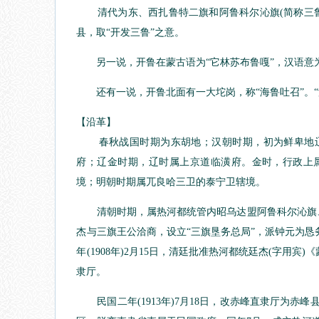
清代为东、西扎鲁特二旗和阿鲁科尔沁旗(简称三鲁)共
县，取“开发三鲁”之意。
另一说，开鲁在蒙古语为“它林苏布鲁嘎”，汉语意为
还有一说，开鲁北面有一大坨岗，称“海鲁吐召”。“海
【沿革】
春秋战国时期为东胡地；汉朝时期，初为鲜卑地辽
府；辽金时期，辽时属上京道临潢府。金时，行政上
境；明朝时期属兀良哈三卫的泰宁卫辖境。
清朝时期，属热河都统管内昭乌达盟阿鲁科尔沁旗、东
杰与三旗王公洽商，设立“三旗垦务总局”，派钟元为
年(1908年)2月15日，清廷批准热河都统廷杰(字用
隶厅。
民国二年(1913年)7月18日，改赤峰直隶厅为赤峰