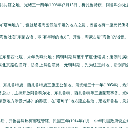
辖之地。光绪三十四年(1908年)2月15日，析扎鲁特旗、阿鲁科尔沁
“塔甸地方”，也就是塔周围低洼平坦的地方之意，因当地有一座元代佛
鲁吐召”系蒙古语，即“有旱獭的地方”。开鲁，即蒙古语“海鲁”的谐音
东郡西北境，末年为燕北地；隋朝时期属范阳节度使辖境；唐朝时属
属北京路临潢府，防务上属临潢路；元朝时期，先为辽王封地，后划归
扎鲁特旗、西扎鲁特旗三旗王公领地。清光绪三十一年(1905年)，热
恳务总办，主持开放阿鲁科尔沁、东扎鲁特、西扎鲁特等三旗蒙荒事务。光
宾)《蒙旗地方添设州县》的奏疏，在“塔甸子”地方建立县治，定名开鲁县，
县后，开鲁县属热河都统管辖。民国三年(1914年)1月，中华民国政府设立