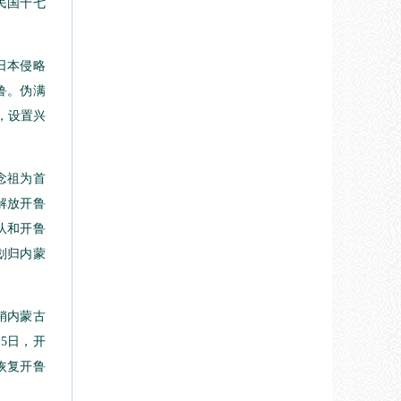
民国十七
日本侵略
鲁。伪满
月，设置兴
念祖为首
解放开鲁
队和开鲁
划归内蒙
销内蒙古
5日，开
恢复开鲁