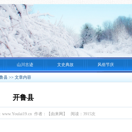
山川古迹
文史典故
风俗节庆
鲁县
>> 文章内容
开鲁县
源：www.Youlai19.cn 作者：【由来网】 阅读：3915次