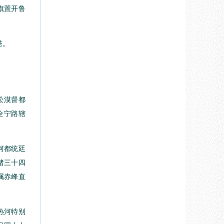
旗置开鲁
塔。
。
松漠督都
全宁路辖
河都统廷
绪三十四
隶属赤峰直
热河特别