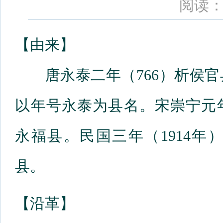
阅读：
【由来】
唐永泰二年（766）析侯官
以年号永泰为县名。宋崇宁元年
永福县。民国三年（1914
县。
【沿革】