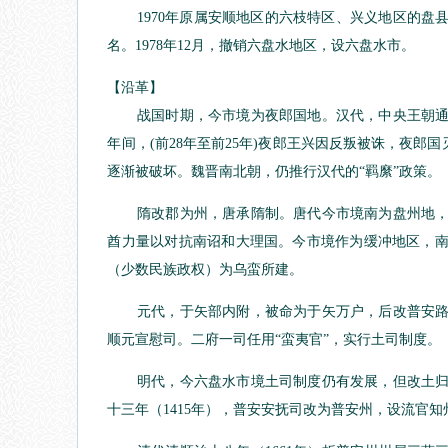
1970年原属安顺地区的六枝特区、兴义地区的盘
名。1978年12月，撤销六盘水地区，设六盘水市。
【沿革】
战国时期，今市境为夜郎国地。汉代，中央王朝通使
年间，(前28年至前25年)夜郎王兴因反叛被诛，夜
逐渐被破坏。魏晋南北朝，仍推行汉代的“羁縻”政策。
隋改郡为州，唐承隋制。唐代今市境南为盘州地，北
酋力量以对抗南诏和大理国。今市境作为缓冲地区，
（少数民族政权）为乌蛮所建。
元代，于矢部内附，被命为于矢万户，后改普安路总
顺元宣慰司。二府一司任用“蛮夷官”，实行土司制度。
明代，今六盘水市境土司制度仍有发展，但改土归流
十三年（1415年），普安安抚司改为普安州，设流官知