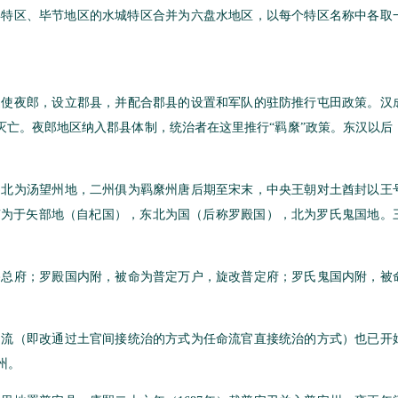
县特区、毕节地区的水城特区合并为六盘水地区，以每个特区名称中各取
夜郎，设立郡县，并配合郡县的设置和军队的驻防推行屯田政策。汉
郎国灭亡。夜郎地区纳入郡县体制，统治者在这里推行“羁縻”政策。东汉以后
为汤望州地，二州俱为羁縻州唐后期至宋末，中央王朝对土酋封以王
南为于矢部地（自杞国），东北为国（后称罗殿国），北为罗氏鬼国地。
府；罗殿国内附，被命为普定万户，旋改普定府；罗氏鬼国内附，被
（即改通过土官间接统治的方式为任命流官直接统治的方式）也已开
州。