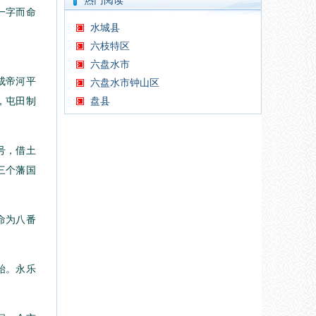
热门阅读
一字而命
水城县
六枝特区
六盘水市
成帝河平
六盘水市钟山区
盘县
，屯田制
号，借土
三个藩国
命为八番
始。永乐