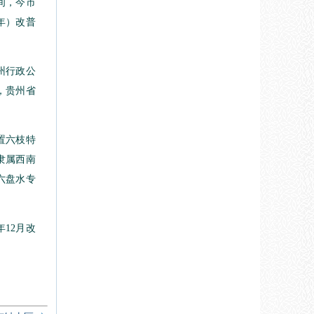
间，今市
年）改普
州行政公
月，贵州省
置六枝特
隶属西南
六盘水专
12月改