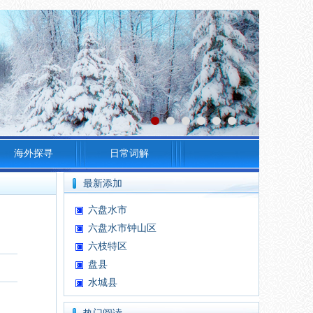
海外探寻
日常词解
最新添加
六盘水市
六盘水市钟山区
六枝特区
盘县
水城县