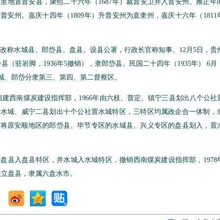
里地置普安县，康熙二十六年（1687年）裁普安卫并入普安州。雍正年
安州。嘉庆十四年（1809年）升普安州为直隶州，嘉庆十六年（1811
改称水城县、郎岱县、盘县。设县公署，行政长官称知事。12月5日，贵
县（驻岩脚，1936年5撤销），隶郎岱县。民国二十四年（1935年） 6
水城、郎岱分隶第三、第四、第二督察区。
枝组建西南煤炭建设指挥部，1966年由六枝、普定、镇宁三县划出八个公社
由水城、威宁二县划出十个公社置水城特区，三特区均属政企合一体制，
城，将原安顺地区的郎岱县、毕节专区的水城县、兴义专区的盘县划入，置
县入盘县特区，并水城入水城特区，撤销西南煤炭建设指挥部，1978年
设立盘县，隶属六盘水市。