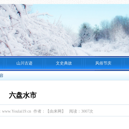
山川古迹
文史典故
风俗节庆
内容
六盘水市
源：www.Youlai19.cn 作者：【由来网】 阅读：3007次