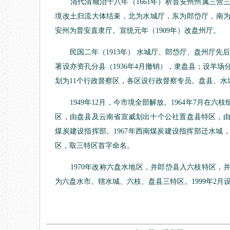
清代清顺治十八年（1661年）析普安州州属三营三
境改土归流大体结束，北为水城厅，东为郎岱厅，南为普
安州为普安直隶厅。宣统元年（1909年）改盘州厅。
民国二年（1913年） 水城厅、郎岱厅、盘州厅先后
署设亦资孔分县（1936年4月撤销），隶盘县；设羊场分
划为11个行政督察区，各区设行政督察专员。盘县、
1949年12月，今市境全部解放。1964年7月在六
区，由盘县及云南省宣威划出十个公社置盘县特区，
煤炭建设指挥部。1967年西南煤炭建设指挥部迁水
区，取三特区首字命名。
1970年改称六盘水地区，并郎岱县入六枝特区，并盘
为六盘水市。辖水城、六枝、盘县三特区。1999年2月